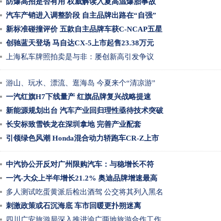
防爆高招是否有用 权威解读入夏高温爆胎事故
汽车产销进入调整阶段 自主品牌出路在“自强”
新标准碰撞评价 五款自主品牌车获C-NCAP五星
创驰蓝天登场 马自达CX-5上市起售23.38万元
上海私车牌照拍卖是与非：屡创新高引发争议
游山、玩水、漂流、逛海岛 今夏来个“清凉游”
一汽红旗H7下线量产 红旗品牌复兴战略提速
新能源规划出台 汽车产业回归理性亟待技术突破
长安标致雪铁龙在深圳拿地 完善产业配套
引领绿色风潮 Honda混合动力轿跑车CR-Z上市
中汽协公开反对广州限购汽车：与稳增长不符
一汽-大众上半年增长21.2% 奥迪品牌增速最高
多人测试吃蛋黄派后检出酒驾 公交将其列入黑名
刺激政策或石沉海底 车市回暖更扑朔迷离
四川广安旅游局深入推进渝广两地旅游合作工作