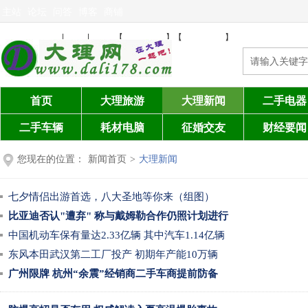
主站
论坛
问答
博客
商铺
免费发布信息
注册
登陆
设为首页
加入收藏
|
|
【
】【
】
首页
大理旅游
大理新闻
二手电器
二手车辆
耗材电脑
征婚交友
财经要闻
您现在的位置：
新闻首页
>
大理新闻
七夕情侣出游首选，八大圣地等你来（组图）
比亚迪否认"遭弃" 称与戴姆勒合作仍照计划进行
中国机动车保有量达2.33亿辆 其中汽车1.14亿辆
东风本田武汉第二工厂投产 初期年产能10万辆
广州限牌 杭州“余震”经销商二手车商提前防备