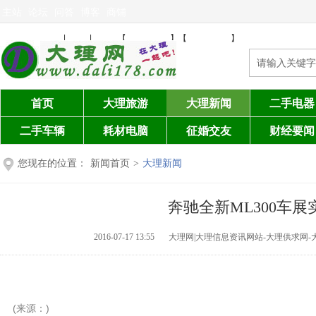
主站
论坛
问答
博客
商铺
免费发布信息
注册
登陆
设为首页
加入收藏
|
|
【
】【
】
首页
大理旅游
大理新闻
二手电器
二手车辆
耗材电脑
征婚交友
财经要闻
您现在的位置：
新闻首页
>
大理新闻
奔驰全新ML300车展实
2016-07-17 13:55
大理网|大理信息资讯网站-大理供求网-
(来源：)