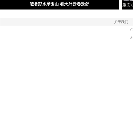
避暑彭水摩围山 看天外云卷云舒
重庆
关于我们
C
大