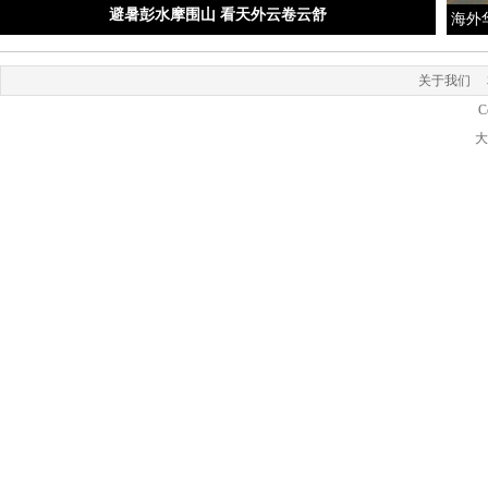
避暑彭水摩围山 看天外云卷云舒
海外
关于我们
C
大