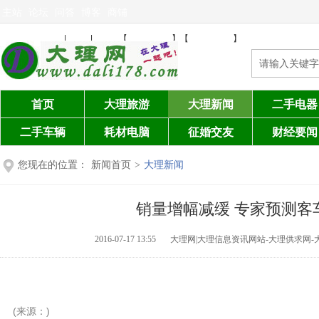
主站
论坛
问答
博客
商铺
免费发布信息
注册
登陆
设为首页
加入收藏
|
|
【
】【
】
首页
大理旅游
大理新闻
二手电器
二手车辆
耗材电脑
征婚交友
财经要闻
您现在的位置：
新闻首页
>
大理新闻
销量增幅减缓 专家预测客
2016-07-17 13:55
大理网|大理信息资讯网站-大理供求网-
(来源：)