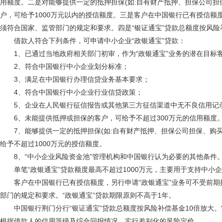
用额度。二是对能够提供一定的抵押担保(如:自有财产抵押、担保公司担
户，可给予1000万元以内的授信额度。三是客户在中国银行已有授信额
须符合国家、监管部门的规定和要求。四是“银证通宝”贷款总额度按风险
借款人符合下列条件，可申请中小企业“政银通宝”贷款：
1、已通过当地政府相关部门初审，作为“政银通宝”业务的潜在目标
2、符合中国银行中小企业划分标准；
3、满足在中国银行办理信贷业务基本要求；
4、符合中国银行中小企业行业信贷政策；
5、企业在人民银行征信报告或其他第三方征信渠道中无不良信用记
6、未能提供抵押或担保的客户，可给予不超过300万元的信用额度
7、能够提供一定的抵押担保(如:自有财产抵押、担保公司担保、购买
给予不超过1000万元的授信额度。
8、“中小企业风险资金池”管理机构和中国银行认为必要的其他条件
单笔“政银通宝”贷款额度最高不超过1000万元，主要用于支持中小
客户在中国银行已有授信额度，另行申请“政银通宝”业务可不受前期
部门的规定和要求。“政银通宝”贷款期限原则不高于1年。
中国银行荆门分行“银证通宝”贷款总额度按风险补偿基金10倍放大。
根据借款人的信用等级及综合回报情况，实行差别化的风险定价。