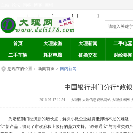
主站
论坛
问答
博客
商铺
免费发布信息
注册
登陆
设为首页
加入收藏
|
|
【
】【
】
首页
大理旅游
大理新闻
二手电器
二手车辆
耗材电脑
征婚交友
财经要闻
您现在的位置：
新闻首页
>
国内新闻
中国银行荆门分行“政银
2016-07-17 12:54
大理网|大理信息资讯网站-大理供求网-
为培植荆门经济新的增长点，解决小微企业融资抵押物不足的难题，中
宝”新产品，得到了市政府和上级行的鼎力支持。“政银通宝”与同业类似