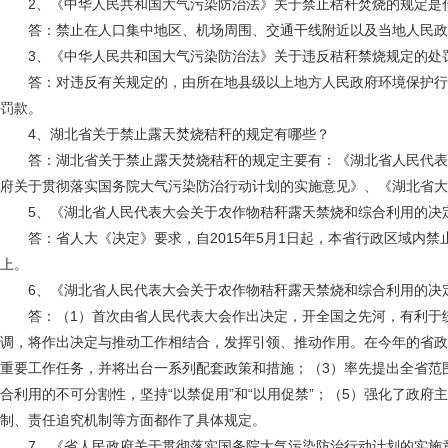
2、《中华人民共和国大气污染防治法》关于禁止秸秆焚烧的规定是
答：禁止在人口集中地区、机场周围、交通干线附近以及当地人民政
3、《中华人民共和国大气污染防治法》关于违反秸秆禁烧规定的处
答：对违反有关规定的，由所在地县级以上地方人民政府环境保护行
罚款。
4、湖北省关于禁止露天焚烧秸秆的规定有哪些？
答：湖北省关于禁止露天焚烧秸秆的规定主要有：《湖北省人民代表
府关于贯彻落实国务院大气污染防治行动计划的实施意见》、《湖北省大
5、《湖北省人民代表大会关于农作物秸秆露天禁烧和综合利用的决定
答：省人大《决定》要求，自2015年5月1日起，本省行政区域内禁止
上。
6、《湖北省人民代表大会关于农作物秸秆露天禁烧和综合利用的决
答：（1）首次由省人民代表大会作出决定，开全国之先河，有利于统
调，将作出决定与推动工作相结合，发挥引领、推动作用。在今年的省政
重要工作任务，并将出台一系列配套政策和措施；（3）率先提出全省范
合利用的不可分割性，坚持“以禁促用”和“以用促禁”；（5）强化了政
制、责任追究机制等方面都作了具体规定。
7、《省人民政府关于贯彻落实国务院大气污染防治行动计划的实施