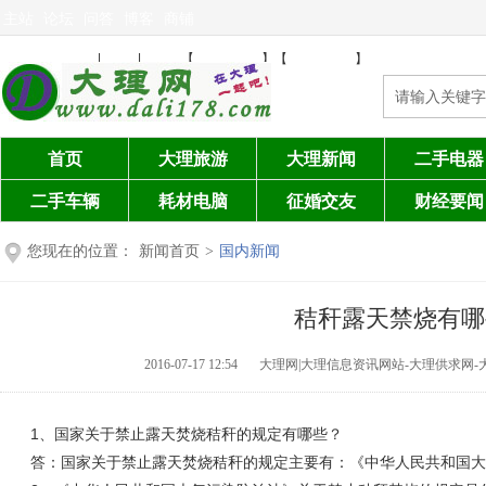
主站
论坛
问答
博客
商铺
免费发布信息
注册
登陆
设为首页
加入收藏
|
|
【
】【
】
首页
大理旅游
大理新闻
二手电器
二手车辆
耗材电脑
征婚交友
财经要闻
您现在的位置：
新闻首页
>
国内新闻
秸秆露天禁烧有哪
2016-07-17 12:54
大理网|大理信息资讯网站-大理供求网-
1、国家关于禁止露天焚烧秸秆的规定有哪些？
答：国家关于禁止露天焚烧秸秆的规定主要有：《中华人民共和国大