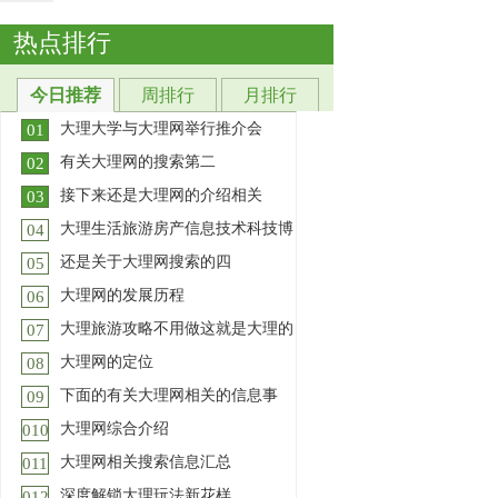
热点排行
今日推荐
周排行
月排行
大理大学与大理网举行推介会
01
有关大理网的搜索第二
02
大理旅游网为你提供大理全域旅游新
接下来还是大理网的介绍相关
闻资讯服务,覆盖大理市及下
[详细]
03
提前列表页一个月
[详细]
大理生活旅游房产信息技术科技博
04
授权说明 免费 商业授权 用户定义 个
还是关于大理网搜索的四
人非盈利 企、事业 去除前
[详细]
05
服务说明 高级型服务 E-mail 支持 [?]
大理网的发展历程
网站客服中心支持 [?] 登陆官
[详细]
06
大理_大理州_云南省人民政府门户网
大理旅游攻略不用做这就是大理的
站 2025年12月5日【概况】大理
[详细]
07
提前首页一半年(6个月)
[详细]
大理网的定位
08
大理旅游网-大理旅游集团官网 大理
下面的有关大理网相关的信息事
旅游网为你提供大理全域旅
[详细]
09
提前首页一季度
[详细]
大理网综合介绍
010
旅游资讯-大理旅游网-大理旅游集团
大理网相关搜索信息汇总
官网 大理旅游网为你提供大
[详细]
011
提前列表页半年(6个月)
[详细]
深度解锁大理玩法新花样
012