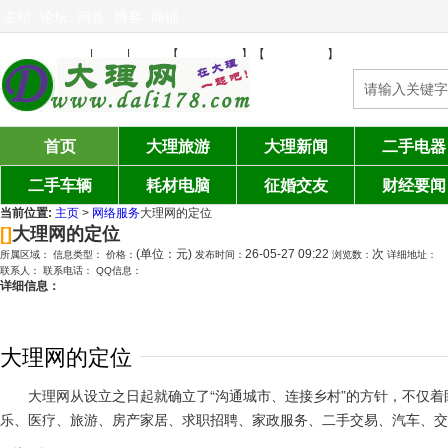
主站
论坛
问答
博客
商铺
免费发布信息
注册
登陆
设为首页
加入收藏
|
|
【
】【
】
首页
大理旅游
大理新闻
二手电器
二手车辆
耗材电脑
征婚交友
财经要闻
当前位置:
主页
>
网络服务
大理网的定位
[]
大理网的定位
(单位：元)
26-05-27 09:22
次
所属区域：
信息类型：
价格：
发布时间：
浏览数：
详细地址：
联系人：
联系电话：
QQ信息：
详细信息：
大理网的定位
大理网从设立之日起就确立了“沟通城市、连接乡村”的方针，不仅
乐、医疗、旅游、房产家居、求职招聘、家政服务、二手交易、汽车、交