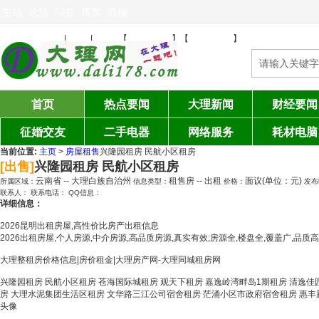
主站
论坛
问答
博客
商铺
免费发布信息
注册
登陆
设为首页
加入收藏
|
|
【
】【
】
首页
热点要闻
大理新闻
财经要闻
征婚交友
二手电器
网络服务
耗材电脑
当前位置:
主页
>
房屋租售
兴隆园租房 民航小区租房
[出售]
兴隆园租房 民航小区租房
云南省 -- 大理白族自治州
租售房 -- 出租
面议(单位：元)
所属区域：
信息类型：
价格：
发布
联系人：
联系电话：
QQ信息：
详细信息：
2026昆明出租房屋,高性价比房产出租信息
2026出租房屋,个人房源,中介房源,高品质房源,真实有效;房源全,楼盘全,覆盖广,品质
大理整租房价格信息|房价租金|大理房产网-大理同城租房网
兴隆园租房 民航小区租房 苍海国际城租房 观天下租房 嘉逸岭湾畔岛1期租房 清逸佳
房 大理水泥集团生活区租房 文华路三江公司宿舍租房 茫涌小区市政府宿舍租房 惠丰新城
头像