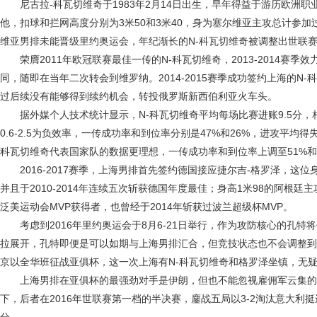
尼古拉-科瓦切维奇于1983年2月14日出生，早年得益于游历欧洲职
他，扣球和拦网高度分别为3米50和3米40，身为塞尔维亚主攻总计参加
维亚男排未能晋级里约奥运会，年纪渐长的N-科瓦切维奇被调整出世联
荣膺2011年欧冠联赛最佳一传的N-科瓦切维奇，2013-2014赛
同，随即在当年二次转会到维罗纳。2014-2015赛季成功签约上海的N
过后续没有能够得到续约机会，转投俄罗斯新西伯利亚火车头。
据外媒个人技术统计显示，N-科瓦切维奇平均每场比赛进账9.5分，相对
0.6-2.5为负效率，一传成功率和到位率分别是47%和26%，进攻平均得失
科瓦切维奇代表国家队的数据更理想，一传成功率和到位率上调至51%和3
2016-2017赛季，上海男排首先签约德国接应捷尔吉-格罗泽，这位身
并且于2010-2014年连续五次斩获德国年度最佳；身高1米98的阿根廷
泛美运动会MVP获得者，也曾经于2014年斩获过波兰超级杯MVP。
考虑到2016年里约奥运会于8月6-21日举行，作为攻防核心的孔特将
拉展开，孔特即便是可以如期与上海男排汇合，但竞技状态也不会调整到
京以全华班征战亚俱杯，这一次上海有N-科瓦切维奇和格罗泽坐镇，无
上海男排在亚俱杯的最强劲对手是伊朗，但也不能忽视雇佣军云集的卡
下，后者在2016年世联赛第一档的半决赛，鏖战五局以3-2淘汰意大利