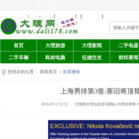
主站
论坛
问答
博客
商铺
免费发布信息
注册
登陆
设为首页
加入收藏
|
|
【
】【
】
首页
大理旅游
大理新闻
二手电器
二手车辆
耗材电脑
征婚交友
财经要闻
您现在的位置：
新闻首页
>
体育播报
上海男排第3签:塞旧将顶
2016-07-17 12:52
大理网|大理信息资讯网站-大理供求网-