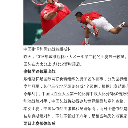
中国张泽和吴迪战戴维斯杯
昨天，2016年戴维斯杯亚大区一组第二轮的比赛展开较
国队在大比分上以1比2暂时落后。
张择吴迪领军出战
戴维斯杯是国际网联负责组织的男子团体赛事，分为世界组
度的冠军；其他三个地区组则分成4个级别，根据比赛结果
今年3月，中国队在亚大区第一轮比赛中以大比分3比0击
能够战胜对手，中国队就将获得参加世界组附加赛的资格。
本次比赛，中国队依然由张择和吴迪领衔，而对手也依然是老
兹别克斯坦对阵。不知不觉过了六年，是相当熟悉的老冤家
两日比赛整体落后