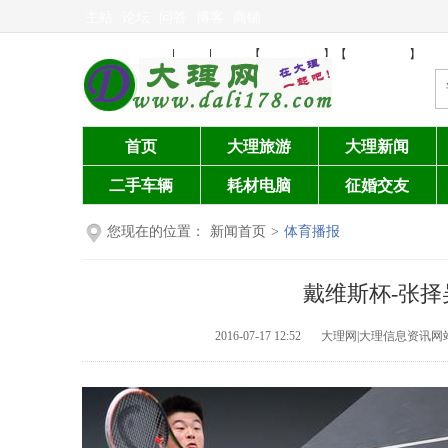
主站
论坛
问答
博客
商铺
免费发布信息
注册
登陆
设为首页
加入收藏
|
|
【
】【
】
首页
大理旅游
大理新闻
二手车辆
耗材电脑
征婚交友
您现在的位置：
新闻首页
>
体育播报
戴维斯杯-张择
2016-07-17 12:52
大理网|大理信息资讯网