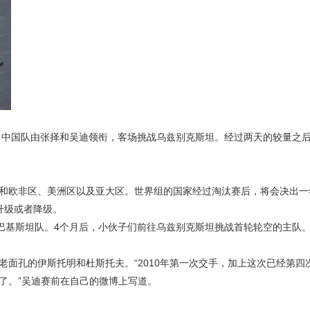
量。中国队由张择和吴迪领衔，客场挑战乌兹别克斯坦。经过两天的较量之
和欧非区、美洲区以及亚大区。世界组的国家经过淘汰赛后，将会决出一
升级或者降级。
败巴基斯坦队。4个月后，小伙子们前往乌兹别克斯坦挑战首轮轮空的主队
面孔的伊斯托明和杜斯托夫。“2010年第一次交手，加上这次已经第四
了。”吴迪赛前在自己的微博上写道。