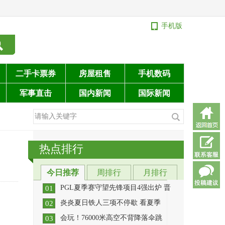
手机版
二手卡票券
房屋租售
手机数码
军事直击
国内新闻
国际新闻
热点排行
今日推荐
周排行
月排行
PGL夏季赛守望先锋项目4强出炉 晋
01
炎炎夏日铁人三项不停歇 看夏季
02
PGL夏季赛守望先锋项目4强出炉 晋
会玩！76000米高空不背降落伞跳
级线下总决赛 华体网是面向全
[详细]
03
炎炎夏日铁人三项不停歇 看夏季铁三