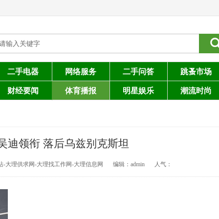
二手电器
网络服务
二手问答
跳蚤市场
财经要闻
体育播报
明星娱乐
潮流时尚
吴迪领衔 落后乌兹别克斯坦
站-大理供求网-大理找工作网-大理信息网
编辑：admin
人气：