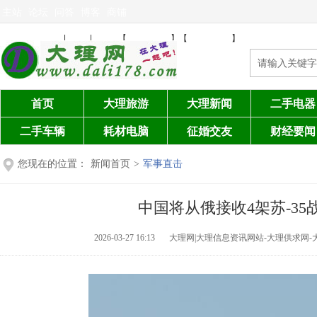
主站
论坛
问答
博客
商铺
免费发布信息
注册
登陆
设为首页
加入收藏
|
|
【
】【
】
首页
大理旅游
大理新闻
二手电器
二手车辆
耗材电脑
征婚交友
财经要闻
您现在的位置：
新闻首页
>
军事直击
中国将从俄接收4架苏-35
2026-03-27 16:13
大理网|大理信息资讯网站-大理供求网-