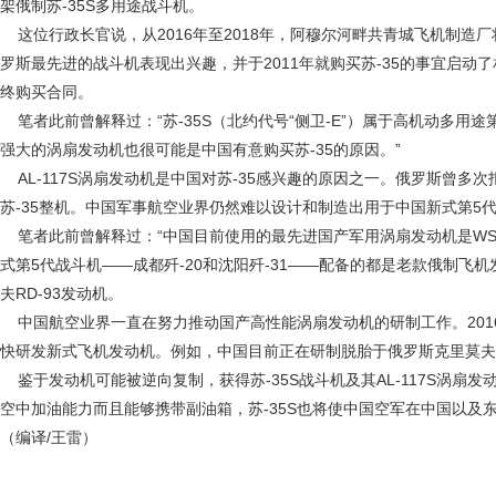
架俄制苏-35S多用途战斗机。
这位行政长官说，从2016年至2018年，阿穆尔河畔共青城飞机制造厂将
罗斯最先进的战斗机表现出兴趣，并于2011年就购买苏-35的事宜启动了
终购买合同。
笔者此前曾解释过：“苏-35S（北约代号“侧卫-E”）属于高机动多用途第
强大的涡扇发动机也很可能是中国有意购买苏-35的原因。”
AL-117S涡扇发动机是中国对苏-35感兴趣的原因之一。俄罗斯曾
苏-35整机。中国军事航空业界仍然难以设计和制造出用于中国新式第5代
笔者此前曾解释过：“中国目前使用的最先进国产军用涡扇发动机是WS-
式第5代战斗机——成都歼-20和沈阳歼-31——配备的都是老款俄制飞机
夫RD-93发动机。
中国航空业界一直在努力推动国产高性能涡扇发动机的研制工作。201
快研发新式飞机发动机。例如，中国目前正在研制脱胎于俄罗斯克里莫夫RD
鉴于发动机可能被逆向复制，获得苏-35S战斗机及其AL-117S涡扇
空中加油能力而且能够携带副油箱，苏-35S也将使中国空军在中国以及
（编译/王雷）